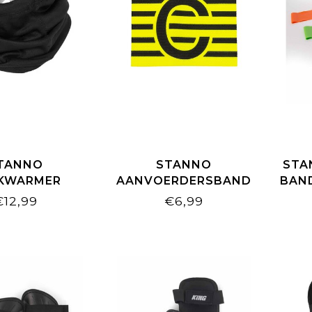
TANNO
STANNO
STA
KWARMER
AANVOERDERSBAND
BAN
ELASTIC GEEL-ZWART
€12,99
€6,99