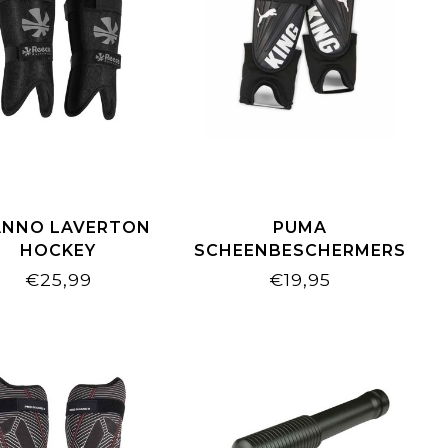
ANNO LAVERTON
PUMA
HOCKEY
SCHEENBESCHERMERS
EENBESCHERMER
KING IS ANKLE
€25,99
€19,95
ZWART