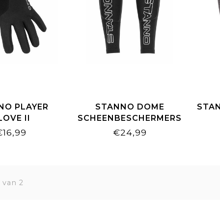
NO PLAYER
STANNO DOME
STAN
LOVE II
SCHEENBESCHERMERS
BLACK/WHITE
€16,99
€24,99
 van 2