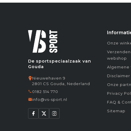
Informati
Onze winke
Verzenden
webshop
De sportspeciaalzaak van
Gouda
Algemene 
Disclaimer
Nieuwehaven 9
2801 CS Gouda, Nederland
Onze partn
0182 514 770
Privacy Pol
info@vs-sport.nl
FAQ & Con
Sitemap