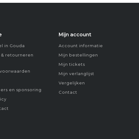
e
Mijn account
l in Gouda
Account informatie
 & retourneren
Mijn bestellingen
Mijn tickets
voorwaarden
Mijn verlanglijst
Vergelijken
ers en sponsoring
Contact
icy
tact