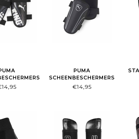
PUMA
PUMA
ST
BESCHERMERS
SCHEENBESCHERMERS
NG STRAP
KING STRAP SILVER
SCH
€14,95
€14,95
CK/WHITE