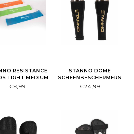
NNO RESISTANCE
STANNO DOME
DS LIGHT MEDIUM
SCHEENBESCHERMERS
HEAVY
GREY/GOLD
€8,99
€24,99