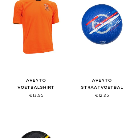
AVENTO
AVENTO
VOETBALSHIRT
STRAATVOETBAL
SUPPORTER SENIOR
MAAT 5 WORLD CUP
€13,95
€12,95
ORANJE
FRANCE