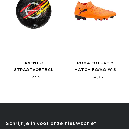
AVENTO
PUMA FUTURE 8
STRAATVOETBAL
MATCH FG/AG W'S
MAAT 5 WORLD CUP
HEAT FIRE-PMA-
€12,95
€64,95
BELGIË
BLACK-RAVISH
Schrijf je in voor onze nieuwsbrief