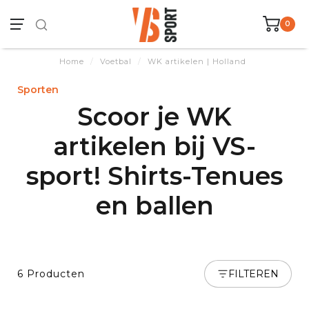
0
Home
/
Voetbal
/
WK artikelen | Holland
Sporten
Scoor je WK
artikelen bij VS-
sport! Shirts-Tenues
en ballen
6 Producten
FILTEREN