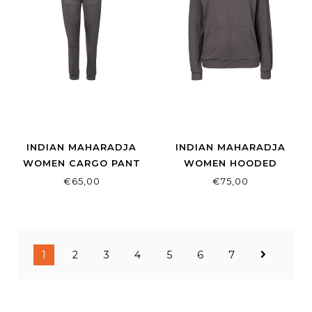
INDIAN MAHARADJA
INDIAN MAHARADJA
WOMEN CARGO PANT
WOMEN HOODED
WALNUT
JACKET WALNUT
€65,00
€75,00
1
2
3
4
5
6
7