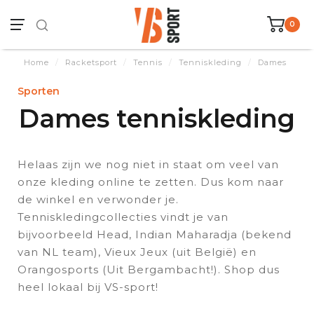
0
Home
/
Racketsport
/
Tennis
/
Tenniskleding
/
Dames
Sporten
Dames tenniskleding
Helaas zijn we nog niet in staat om veel van
onze kleding online te zetten. Dus kom naar
de winkel en verwonder je.
Tenniskledingcollecties vindt je van
bijvoorbeeld Head, Indian Maharadja (bekend
van NL team), Vieux Jeux (uit België) en
Orangosports (Uit Bergambacht!). Shop dus
heel lokaal bij VS-sport!