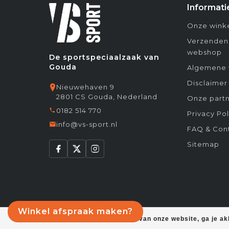
Informati
Onze winke
Verzenden
webshop
De sportspeciaalzaak van
Gouda
Algemene 
Disclaimer
Nieuwehaven 9
2801 CS Gouda, Nederland
Onze partn
0182 514 770
Privacy Pol
info@vs-sport.nl
FAQ & Con
Sitemap
Winkel afspraak maken?
Door het gebruiken van onze website, ga je a