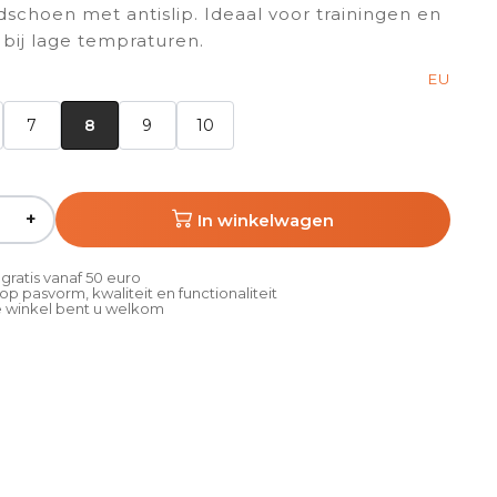
schoen met antislip. Ideaal voor trainingen en
 bij lage tempraturen.
EU
7
8
9
10
+
In winkelwagen
gratis vanaf 50 euro
p pasvorm, kwaliteit en functionaliteit
 winkel bent u welkom