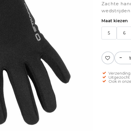
Zachte hand
wedstrijden
Maat kiezen
5
6
−
Verzending 
Uitgezocht o
Ook in onze