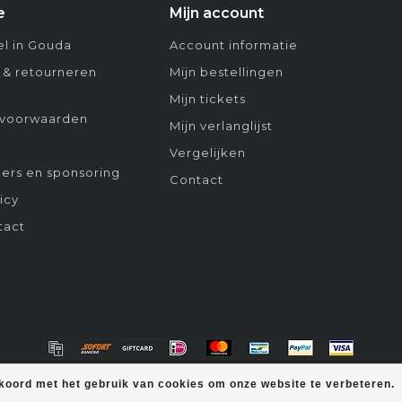
e
Mijn account
l in Gouda
Account informatie
 & retourneren
Mijn bestellingen
Mijn tickets
voorwaarden
Mijn verlanglijst
Vergelijken
ers en sponsoring
Contact
icy
tact
kkoord met het gebruik van cookies om onze website te verbeteren.