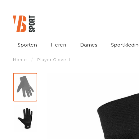
Sporten
Heren
Dames
Sportkledin
Home
/
Player Glove II