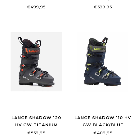
BLACK/FUCHSIA
€499,95
€599,95
LANGE SHADOW 120
LANGE SHADOW 110 HV
HV GW TITANIUM
GW BLACK/BLUE
BLACK
€559,95
€489,95