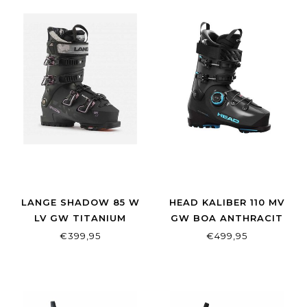
LANGE SHADOW 85 W
HEAD KALIBER 110 MV
LV GW TITANIUM
GW BOA ANTHRACIT
BLACK
SPEED BLUE
€399,95
€499,95