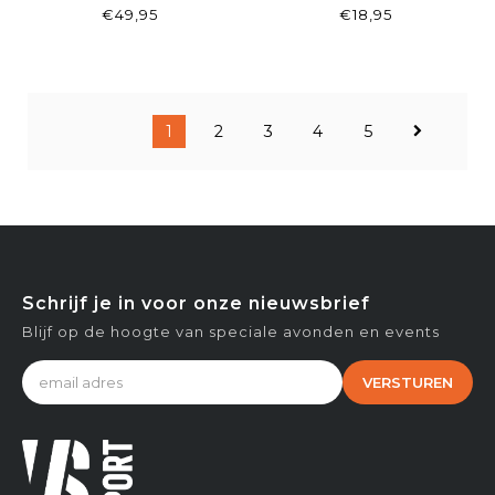
BLACK/LIGHT
€49,95
€18,95
1
2
3
4
5
Schrijf je in voor onze nieuwsbrief
Blijf op de hoogte van speciale avonden en events
VERSTUREN