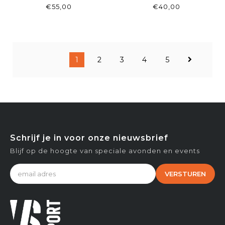
POLO HUNTER GREEN
WALNUT
€55,00
€40,00
1
2
3
4
5
Schrijf je in voor onze nieuwsbrief
Blijf op de hoogte van speciale avonden en events
VERSTUREN