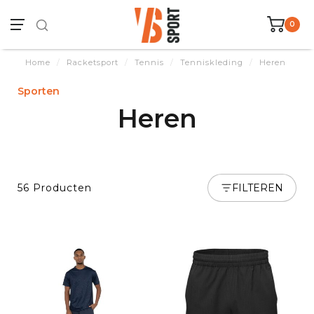
0
Home
/
Racketsport
/
Tennis
/
Tenniskleding
/
Heren
Sporten
Heren
56 Producten
FILTEREN