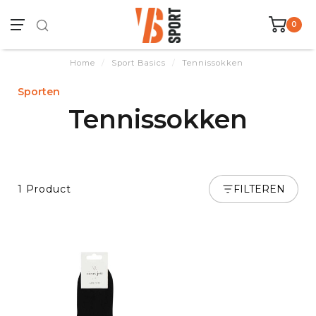
0
Home
/
Sport Basics
/
Tennissokken
Sporten
Tennissokken
1 Product
FILTEREN