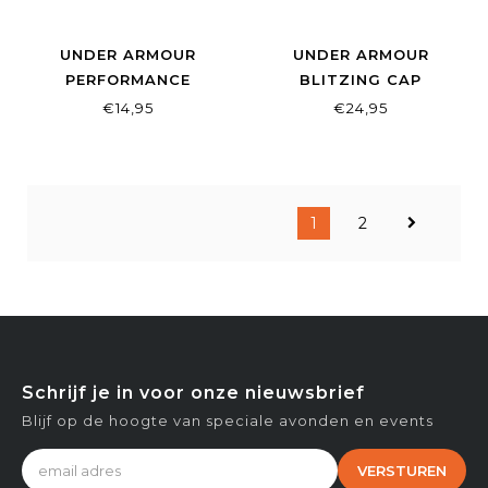
UNDER ARMOUR
UNDER ARMOUR
PERFORMANCE
BLITZING CAP
WRISTBANDS 15CM
ADJUSTABLE BLACK
€14,95
€24,95
WHITE
1
2
Schrijf je in voor onze nieuwsbrief
Blijf op de hoogte van speciale avonden en events
VERSTUREN