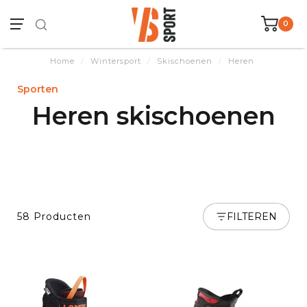
0
Home
/
Wintersport
/
Skischoenen
/
Heren
Sporten
Heren skischoenen
58 Producten
FILTEREN