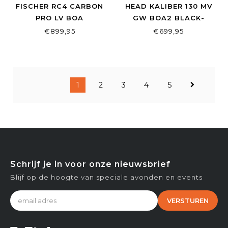
FISCHER RC4 CARBON
HEAD KALIBER 130 MV
PRO LV BOA
GW BOA2 BLACK-
SNOW/CARBON
SPEEDBLUE
€899,95
€699,95
1
2
3
4
5
Schrijf je in voor onze nieuwsbrief
Blijf op de hoogte van speciale avonden en events
VERSTUREN