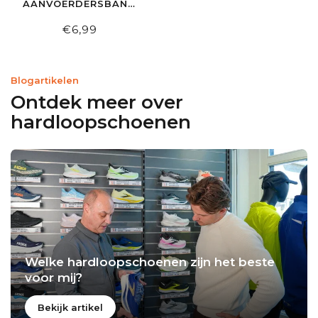
AANVOERDERSBAND
ELASTIC GEEL-
ZWART
€6,99
Blogartikelen
Ontdek meer over
hardloopschoenen
Welke hardloopschoenen zijn het beste
voor mij?
Bekijk artikel