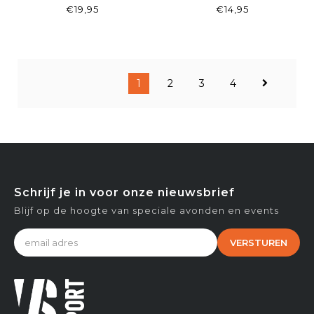
BLACK/CHARCOAL
UNISEX CREW SOCKS
€19,95
€14,95
3-PACK
1
2
3
4
Schrijf je in voor onze nieuwsbrief
Blijf op de hoogte van speciale avonden en events
VERSTUREN