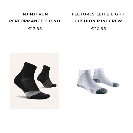
INJINJI RUN
FEETURES ELITE LIGHT
PERFORMANCE 2.0 NO
CUSHION MINI CREW
SHOW LIGHTWEIGHT
BLACK
€13,95
€20,95