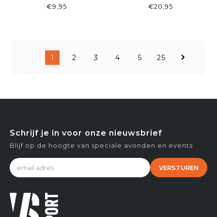
HOLLAND ORANJE
HIGH TOP STRIPE
€9,95
€20,95
WHITE
1
2
3
4
5
25
Schrijf je in voor onze nieuwsbrief
Blijf op de hoogte van speciale avonden en events
VERSTUREN