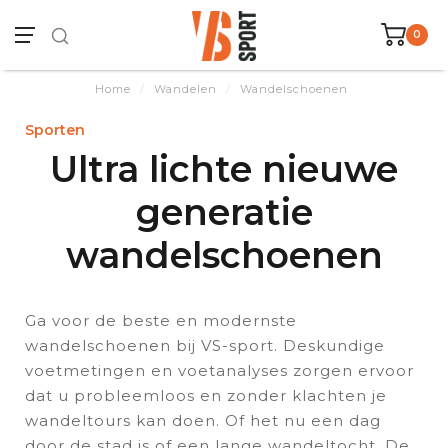
0
Home
/
Wandelen
/
Wandelschoenen
Sporten
Ultra lichte nieuwe
generatie
wandelschoenen
Ga voor de beste en modernste
wandelschoenen bij VS-sport. Deskundige
voetmetingen en voetanalyses zorgen ervoor
dat u probleemloos en zonder klachten je
wandeltours kan doen. Of het nu een dag
door de stad is of een lange wandeltocht. De