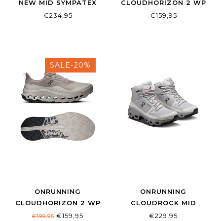
NEW MID SYMPATEX
CLOUDHORIZON 2 WP
STAHLBLAU
W LILAC/NIMBUS
€234,95
€159,95
SALE-20%
ONRUNNING
ONRUNNING
CLOUDHORIZON 2 WP
CLOUDROCK MID
M CINDER/TRUFFLE
WATERPROOF W
€159,95
€229,95
€199,95