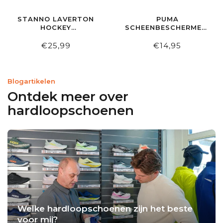
STANNO LAVERTON
PUMA
HOCKEY
SCHEENBESCHERMERS
SCHEENBESCHERMER
KING STRAP SILVER
ZWART
€25,99
€14,95
Blogartikelen
Ontdek meer over
hardloopschoenen
Welke hardloopschoenen zijn het beste
voor mij?