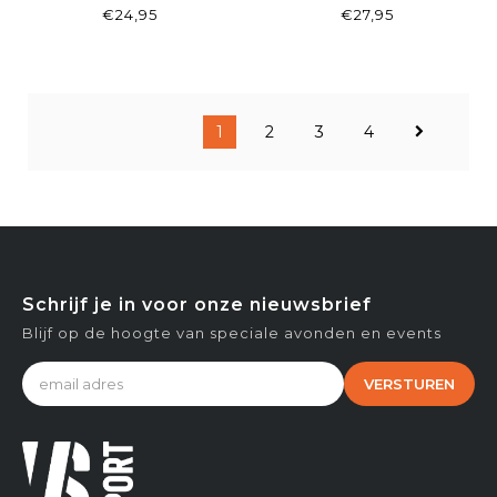
ADJUSTABLE BLACK
STRETCH FIT CAP
€24,95
€27,95
1
2
3
4
Schrijf je in voor onze nieuwsbrief
Blijf op de hoogte van speciale avonden en events
VERSTUREN