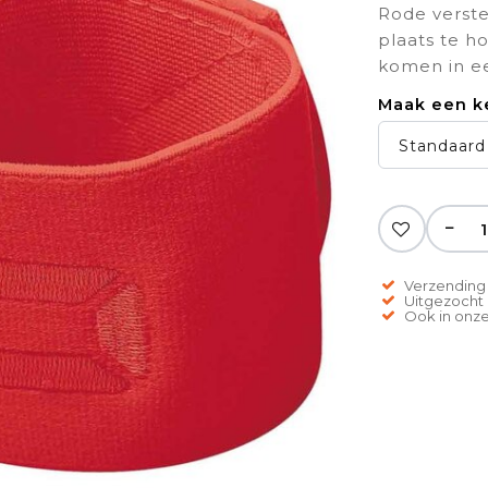
Rode verst
plaats te h
komen in ee
Maak een k
Standaard
−
Verzending 
Uitgezocht o
Ook in onze