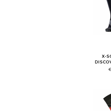
X-S
DISCO
OTC X-