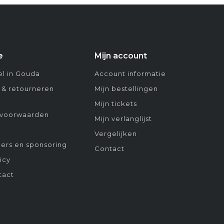
e
Mijn account
l in Gouda
Account informatie
 & retourneren
Mijn bestellingen
Mijn tickets
voorwaarden
Mijn verlanglijst
Vergelijken
ers en sponsoring
Contact
icy
tact