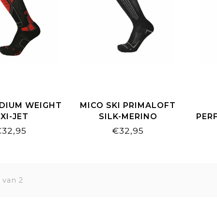
DIUM WEIGHT
MICO SKI PRIMALOFT
XI-JET
SILK-MERINO
PER
SSION ZWART
SUPERTHERMO
WEI
€32,95
€32,95
ROOD
MEDIUM WEIGHT
ZWART-GRIJS
 van 2