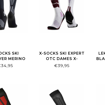
OCKS SKI
X-SOCKS SKI EXPERT
LE
VER MERINO
OTC DAMES X-
BLA
BLACK/GREY
WHITE/LAVENDER
€34,95
€39,95