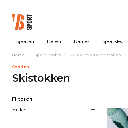
Sporten
Heren
Dames
Sportkledin
Home
/
Sport Basics
/
Wintersportaccessoires
/
Sporten
Skistokken
Filteren
Merken