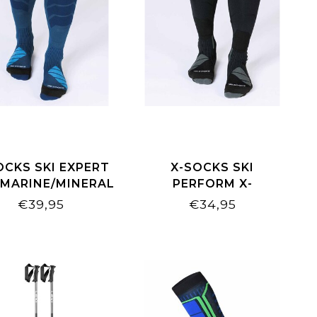
OCKS SKI EXPERT
X-SOCKS SKI
 MARINE/MINERAL
PERFORM X-
BLUE
BLACK/LIGHT GREY
€39,95
€34,95