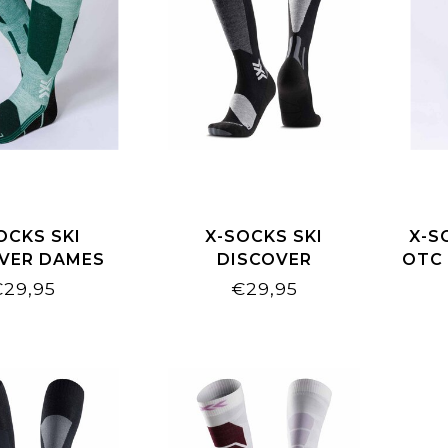
OCKS SKI
X-SOCKS SKI
X-S
VER DAMES
DISCOVER
OTC
EEN/ENGLISH
BLACK/LIGHT GREY
€29,95
€29,95
LAWN