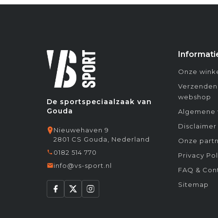
Informati
Onze winke
Verzenden
webshop
De sportspeciaalzaak van
Gouda
Algemene 
Disclaimer
Nieuwehaven 9
2801 CS Gouda, Nederland
Onze partn
0182 514 770
Privacy Pol
info@vs-sport.nl
FAQ & Con
Sitemap