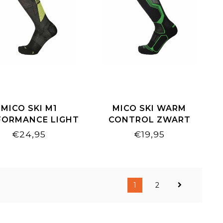
MICO SKI M1
MICO SKI WARM
FORMANCE LIGHT
CONTROL ZWART
GHT BLACK FLUO
FLUO GROEN
€24,95
€19,95
YELLOW
1
2