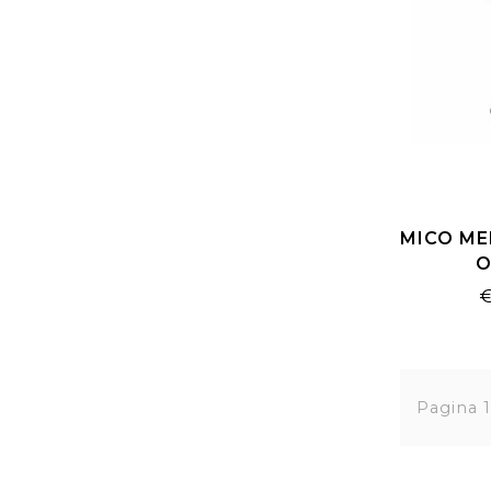
MICO ME
O
COMPRE
Pagina 1