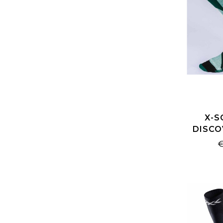
X-S
DISCO
SAGE GR