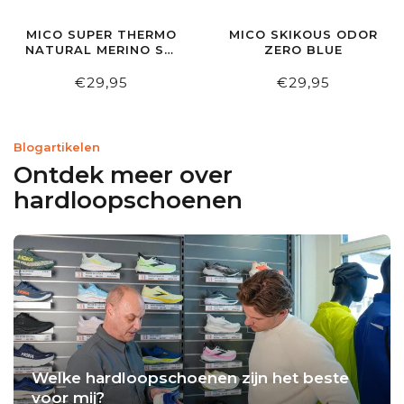
MICO SUPER THERMO
MICO SKIKOUS ODOR
NATURAL MERINO SKI
ZERO BLUE
SOCK BLUE
€29,95
€29,95
Blogartikelen
Ontdek meer over
hardloopschoenen
Welke hardloopschoenen zijn het beste
voor mij?