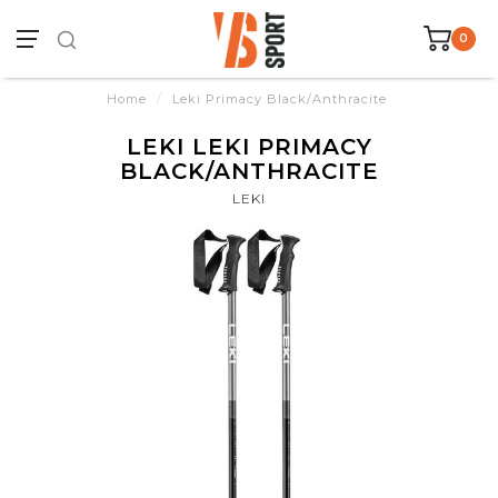
0
Home
/
Leki Primacy Black/Anthracite
LEKI LEKI PRIMACY
BLACK/ANTHRACITE
LEKI