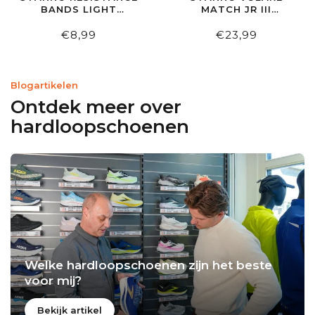
BANDS LIGHT
MATCH JR III
MEDIUM HEAVY
KEEPERSHANDSCHOEN
€8,99
€23,99
Blogartikelen
Ontdek meer over
hardloopschoenen
Welke hardloopschoenen zijn het beste
voor mij?
Bekijk artikel