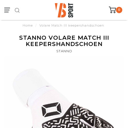
0
Home
/
Volare Match III keepershandschoen
STANNO VOLARE MATCH III
KEEPERSHANDSCHOEN
STANNO