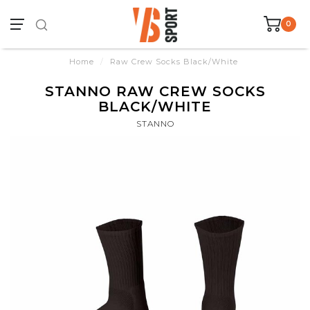
0
Home
/
Raw Crew Socks Black/White
STANNO RAW CREW SOCKS
BLACK/WHITE
STANNO