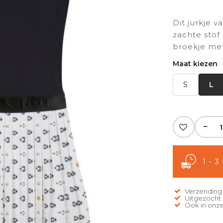
Dit jurkje 
zachte stof
broekje me
Maat kiezen
S
L
−
1 - 
Verzending 
Uitgezocht o
Ook in onze