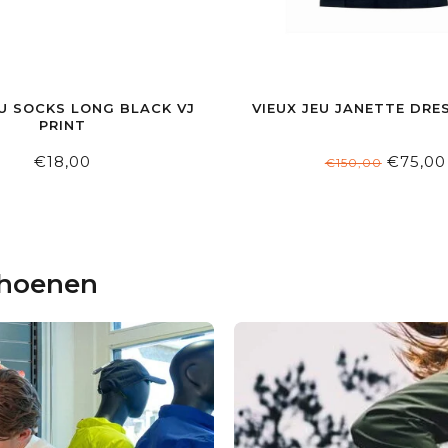
EU SOCKS LONG BLACK VJ
VIEUX JEU JANETTE DRE
PRINT
€18,00
€75,00
€150,00
choenen