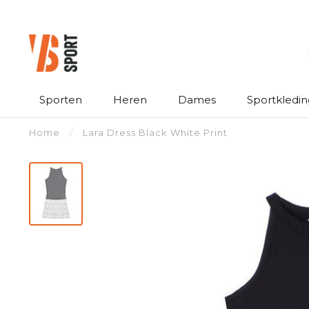
Sporten
Heren
Dames
Sportkledin
Home
/
Lara Dress Black White Print