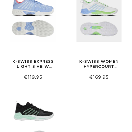
K-SWISS EXPRESS
K-SWISS WOMEN
LIGHT 3 HB W
HYPERCOURT
OPNAIR/WHT/STRWBRY
SUPREME 2 CLAY
WHITE/GREEN/DTCHCNL
€119,95
€169,95