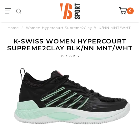
0
Home
/
Women Hypercourt Supreme2Clay BLK/NN MNT/WHT
K-SWISS WOMEN HYPERCOURT
SUPREME2CLAY BLK/NN MNT/WHT
K-SWISS