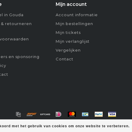
e
Mijn account
l in Gouda
Account informatie
 & retourneren
Mijn bestellingen
Mijn tickets
voorwaarden
Mijn verlanglijst
Vergelijken
ers en sponsoring
Contact
icy
tact
kkoord met het gebruik van cookies om onze website te verbeteren.