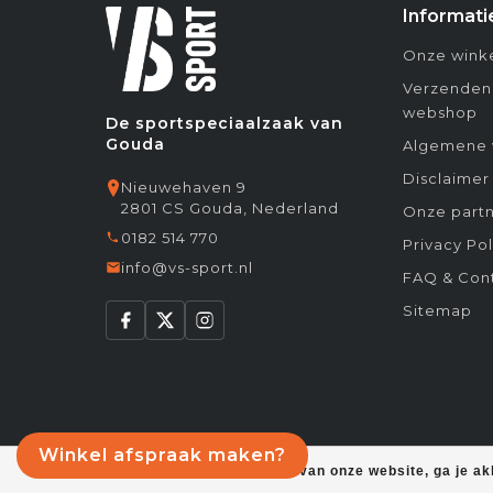
Informati
Onze winke
Verzenden
webshop
De sportspeciaalzaak van
Gouda
Algemene 
Disclaimer
Nieuwehaven 9
2801 CS Gouda, Nederland
Onze partn
0182 514 770
Privacy Pol
info@vs-sport.nl
FAQ & Con
Sitemap
Winkel afspraak maken?
Door het gebruiken van onze website, ga je a