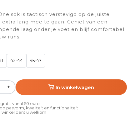
e sok is tactisch verstevigd op de juiste
extra lang mee te gaan. Geniet van een
pende laag onder je voet en blijf comfortabel
ouw runs.
41
42-44
45-47
+
In winkelwagen
gratis vanaf 50 euro
p pasvorm, kwaliteit en functionaliteit
 winkel bent u welkom