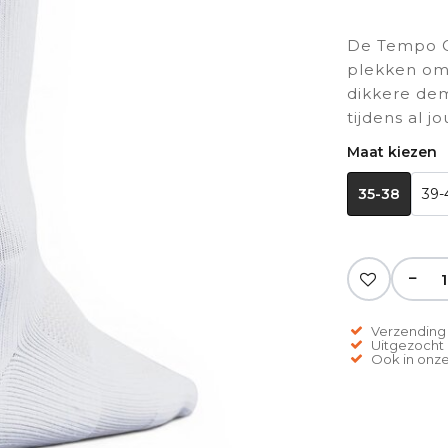
De Tempo On
plekken om 
dikkere dem
tijdens al j
Maat kiezen
35-38
39-
−
Verzending 
Uitgezocht o
Ook in onze