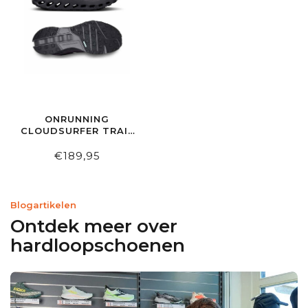
ONRUNNING
CLOUDSURFER TRAIL
MEN WP BLACK |
ECLIPSE
€189,95
Blogartikelen
Ontdek meer over
hardloopschoenen