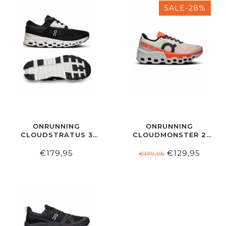
SALE-28%
ONRUNNING
ONRUNNING
CLOUDSTRATUS 3
CLOUDMONSTER 2
MEN BLACK | FROST
MEN UNDYED-WHITE
FLAME
€179,95
€129,95
€179,95