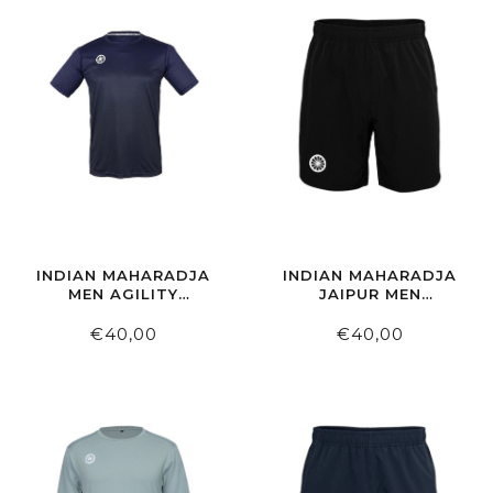
INDIAN MAHARADJA
INDIAN MAHARADJA
MEN AGILITY
JAIPUR MEN
GRADIENT TEE NIGHT
PERFORMANCE
BLUE
SHORT BLACK
€40,00
€40,00