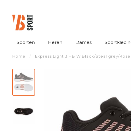
Sporten
Heren
Dames
Sportkledin
Home
/
Express Light 3 HB W Black/Steal grey/Ros