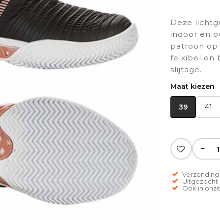
Deze lichtg
indoor en o
patroon op 
felxibel en
slijtage.
Maat kiezen
39
41
−
Verzending 
Uitgezocht o
Ook in onze