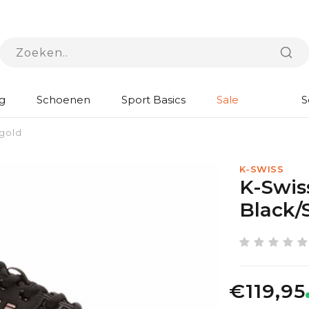
g
Schoenen
Sport Basics
Sale
S
egold
K-SWISS
K-Swis
Black/
€119,95