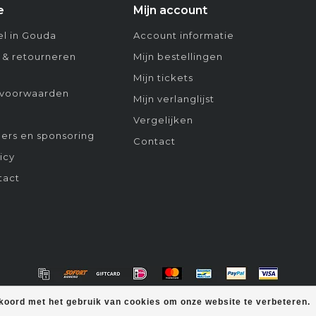
e
Mijn account
l in Gouda
Account informatie
 & retourneren
Mijn bestellingen
Mijn tickets
voorwaarden
Mijn verlanglijst
Vergelijken
ers en sponsoring
Contact
icy
tact
kkoord met het gebruik van cookies om onze website te verbeteren.