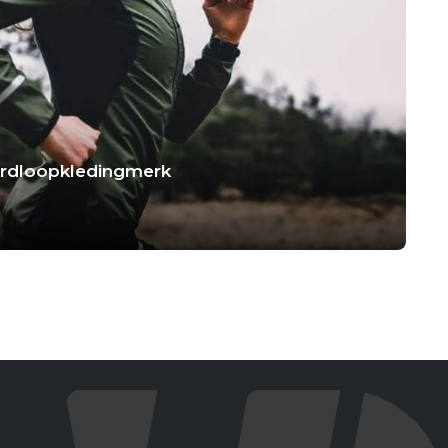
hardloopkledingmerk