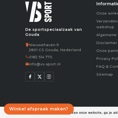
Informati
Onze winke
Verzenden
webshop
De sportspeciaalzaak van
Gouda
Algemene 
Disclaimer
Nieuwehaven 9
2801 CS Gouda, Nederland
Onze partn
0182 514 770
Privacy Pol
info@vs-sport.nl
FAQ & Con
Sitemap
Winkel afspraak maken?
Door het gebruiken van onze website, ga je a