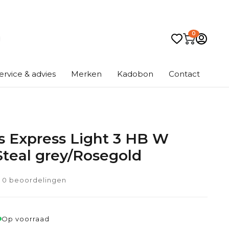
0
ervice & advies
Merken
Kadobon
Contact
s Express Light 3 HB W
Steal grey/Rosegold
0 beoordelingen
Op voorraad