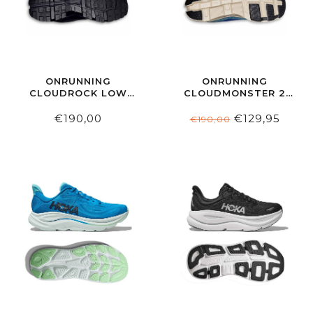
ONRUNNING
ONRUNNING
CLOUDROCK LOW
CLOUDMONSTER 2
WP MEN BLACK |
MEN TEMPEST |
BLACK
HORIZON
€190,00
€129,95
€190,00