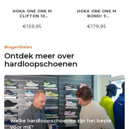
HOKA ONE ONE M
HOKA ONE ONE M
CLIFTON 10
BONDI 9
SKYWARD BLUE
BLACK/WHITE
€159,95
€179,95
Blogartikelen
Ontdek meer over
hardloopschoenen
Welke hardloopschoenen zijn het beste
voor mij?