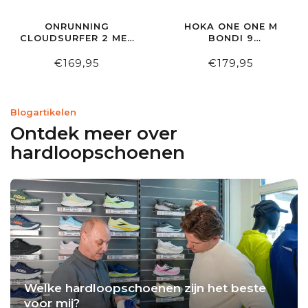
ONRUNNING
HOKA ONE ONE M
CLOUDSURFER 2 MEN
BONDI 9
BLACK | BLACK
BLACK/WHITE
€169,95
€179,95
Blogartikelen
Ontdek meer over
hardloopschoenen
Welke hardloopschoenen zijn het beste
voor mij?