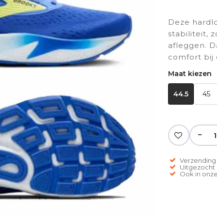
Deze hardl
stabiliteit,
afleggen. D
comfort bij 
Maat kiezen
44.5
45
−
Verzending 
Uitgezocht o
Ook in onze