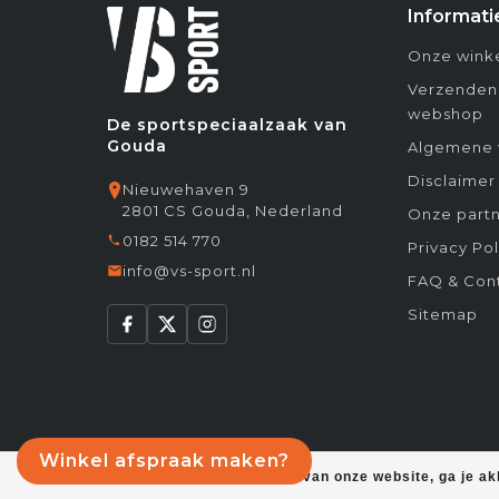
Informati
Onze winke
Verzenden
webshop
De sportspeciaalzaak van
Gouda
Algemene 
Disclaimer
Nieuwehaven 9
2801 CS Gouda, Nederland
Onze partn
0182 514 770
Privacy Pol
info@vs-sport.nl
FAQ & Con
Sitemap
Winkel afspraak maken?
Door het gebruiken van onze website, ga je a