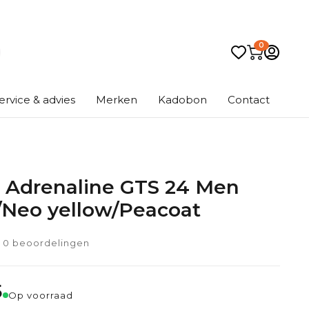
0
ervice & advies
Merken
Kadobon
Contact
 Adrenaline GTS 24 Men
/Neo yellow/Peacoat
0 beoordelingen
5
Op voorraad