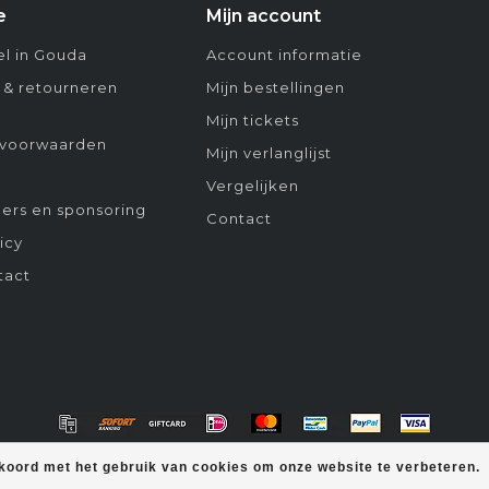
e
Mijn account
l in Gouda
Account informatie
 & retourneren
Mijn bestellingen
Mijn tickets
voorwaarden
Mijn verlanglijst
Vergelijken
ers en sponsoring
Contact
icy
tact
kkoord met het gebruik van cookies om onze website te verbeteren.