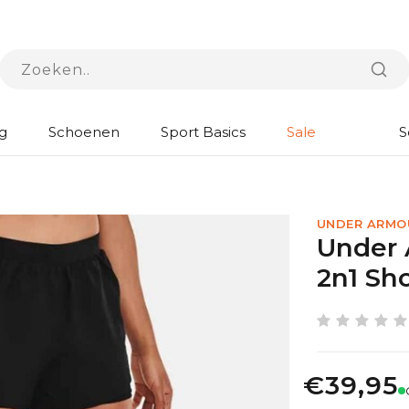
g
Schoenen
Sport Basics
Sale
S
UNDER ARMO
Under 
2n1 Sh
€39,95