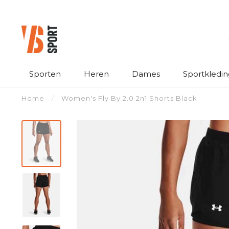
Sporten
Heren
Dames
Sportkledin
Home
/
Women's Fly By 2.0 2n1 Shorts Black