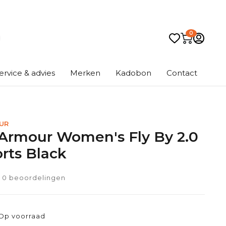
0
ervice & advies
Merken
Kadobon
Contact
UR
Armour Women's Fly By 2.0
orts Black
0 beoordelingen
Op voorraad