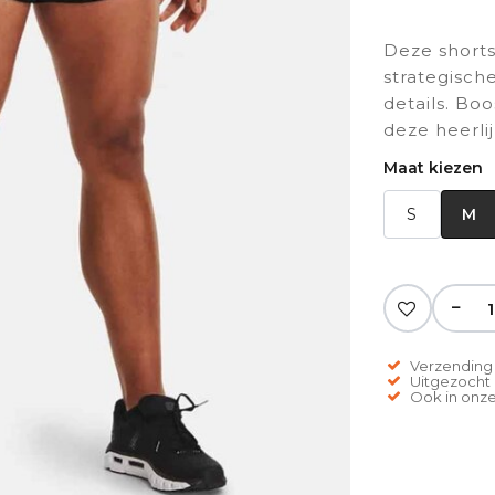
Deze shorts
strategisch
details. Bo
deze heerli
Maat kiezen
S
M
−
Verzending 
Uitgezocht o
Ook in onze