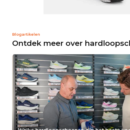
Blogartikelen
Ontdek meer over hardloops
Welke hardloopschoenen zijn het beste voo