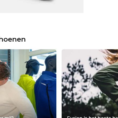
choenen
r mij?
Fusion is het beste 