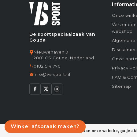
Informati
Onze winke
Verzenden
webshop
De sportspeciaalzaak van
Gouda
Algemene 
Disclaimer
Nieuwehaven 9
2801 CS Gouda, Nederland
Onze partn
0182 514 770
Privacy Pol
info@vs-sport.nl
FAQ & Con
Sitemap
Winkel afspraak maken?
Door het gebruiken van onze website, ga je a