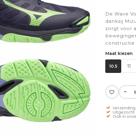
De Wave Vol
dankzij Miz
zorgt voor a
bewegingen
constructie
Maat kiezen
10.5
11
−
Verzending 
Uitgezocht o
Ook in onze