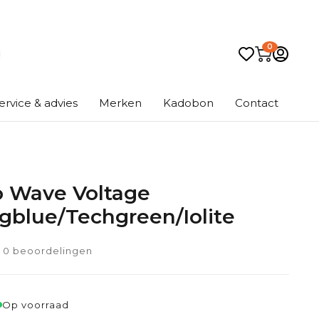
0
ervice & advies
Merken
Kadobon
Contact
 Wave Voltage
gblue/Techgreen/Iolite
0 beoordelingen
Op voorraad