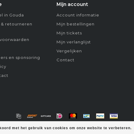
e
Mijn account
l in Gouda
Account informatie
 & retourneren
Mijn bestellingen
Mijn tickets
voorwaarden
Mijn verlanglijst
Vergelijken
ers en sponsoring
Contact
icy
tact
kkoord met het gebruik van cookies om onze website te verbeteren.