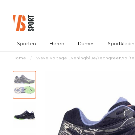
Sporten
Heren
Dames
Sportkledin
Home
/
Wave Voltage Eveningblue/Techgreen/Iolite