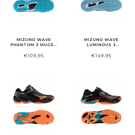
MIZUNO WAVE
MIZUNO WAVE
PHANTOM 3 MUGEN
LUMINOUS 3
BLUE/WHITE/ESTATE
MUGENBLUE/WHITE/EST
BLUE
€109,95
€149,95