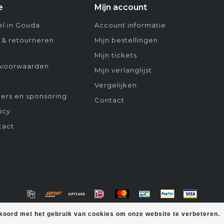
e
Mijn account
l in Gouda
Account informatie
 & retourneren
Mijn bestellingen
Mijn tickets
voorwaarden
Mijn verlanglijst
Vergelijken
ers en sponsoring
Contact
icy
tact
kkoord met het gebruik van cookies om onze website te verbeteren.