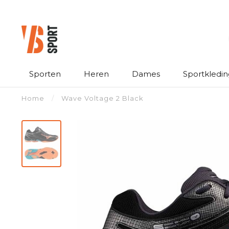
Sporten
Heren
Dames
Sportkledin
Home
/
Wave Voltage 2 Black