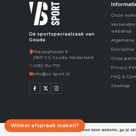
Informati
Onze winke
Verzenden
webshop
De sportspeciaalzaak van
Gouda
Algemene 
Disclaimer
Nieuwehaven 9
2801 CS Gouda, Nederland
Onze partn
0182 514 770
Privacy Pol
info@vs-sport.nl
FAQ & Con
Sitemap
Winkel afspraak maken?
Door het gebruiken van onze website, ga je a