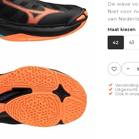
De wave vol
Niet voor n
van Nederl
Maat kiezen
42
43
−
Verzending 
Uitgezocht o
Ook in onze