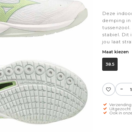
Deze indoor
demping in
tussenzool.
stabiel. Dit
jou laat stra
Maat kiezen
38.5
−
Verzending 
Uitgezocht o
Ook in onze