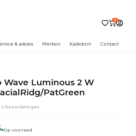
0
ervice & advies
Merken
Kadobon
Contact
o Wave Luminous 2 W
acialRidg/PatGreen
0 beoordelingen
5
Op voorraad