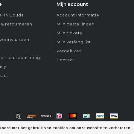
e
Mijn account
l in Gouda
Account informatie
 & retourneren
Mijn bestellingen
Mijn tickets
voorwaarden
Mijn verlanglijst
Vergelijken
ers en sponsoring
Contact
icy
tact
kkoord met het gebruik van cookies om onze website te verbeteren.