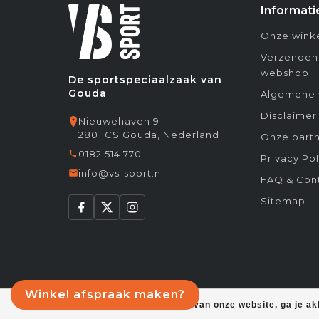
Informati
Onze winke
Verzenden
webshop
De sportspeciaalzaak van
Gouda
Algemene 
Disclaimer
Nieuwehaven 9
2801 CS Gouda, Nederland
Onze partn
0182 514 770
Privacy Pol
info@vs-sport.nl
FAQ & Con
Sitemap
Winkel afspraak maken?
Door het gebruiken van onze website, ga je a