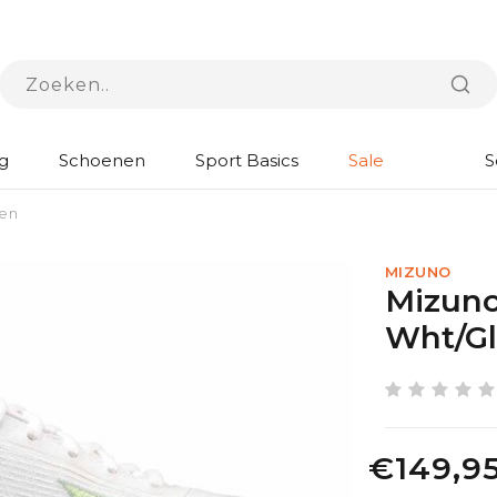
g
Schoenen
Sport Basics
Sale
S
een
MIZUNO
Mizun
Wht/Gl
€149,9