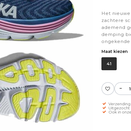
Het nieuwe 
zachtere sc
ademend ge
demping bie
ongekende
Maat kiezen
41
−
Verzending 
Uitgezocht o
Ook in onze