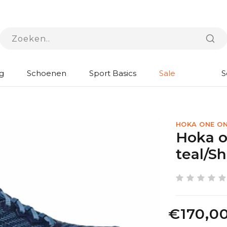
g
Schoenen
Sport Basics
Sale
S
HOKA ONE O
Hoka o
teal/S
€170,0