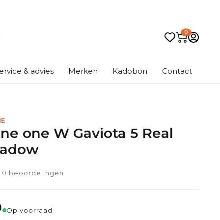
0
ervice & advies
Merken
Kadobon
Contact
NE
ne one W Gaviota 5 Real
hadow
0 beoordelingen
0
Op voorraad