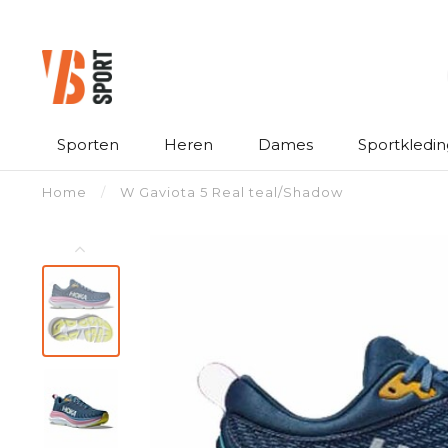
Sporten
Heren
Dames
Sportkledin
Home
/
W Gaviota 5 Real teal/Shadow