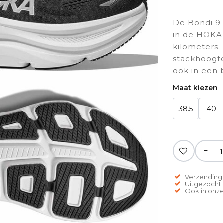
De Bondi 9
in de HOKA-
kilometers.
stackhoogt
ook in een 
Maat kiezen
38.5
40
−
Verzending 
Uitgezocht o
Ook in onze