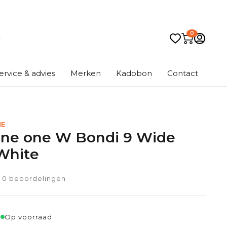
0
ervice & advies
Merken
Kadobon
Contact
NE
ne one W Bondi 9 Wide
White
0 beoordelingen
5
Op voorraad