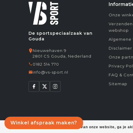
Informati
Onze winke
Verzenden
webshop
De sportspeciaalzaak van
Gouda
Algemene 
Disclaimer
Nieuwehaven 9
2801 CS Gouda, Nederland
Onze partn
0182 514 770
Privacy Pol
info@vs-sport.nl
FAQ & Con
Sitemap
Winkel afspraak maken?
Door het gebruiken van onze website, ga je a