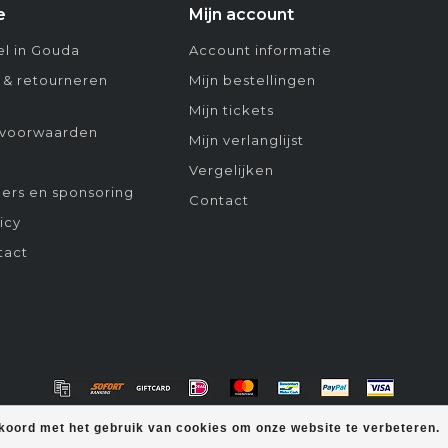
e
Mijn account
l in Gouda
Account informatie
 & retourneren
Mijn bestellingen
Mijn tickets
voorwaarden
Mijn verlanglijst
Vergelijken
ers en sponsoring
Contact
icy
tact
kkoord met het gebruik van cookies om onze website te verbeteren.