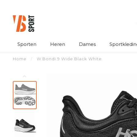
Sporten
Heren
Dames
Sportkledin
Home
/
W Bondi 9 Wide Black White