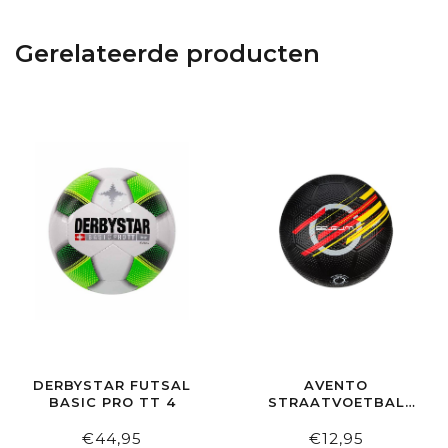
Gerelateerde producten
DERBYSTAR FUTSAL
AVENTO
BASIC PRO TT 4
STRAATVOETBAL
MAAT 5 WORLD CUP
BELGIË
€44,95
€12,95