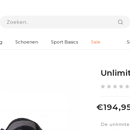
g
Schoenen
Sport Basics
Sale
S
Unlimit
€194,9
De unlimite