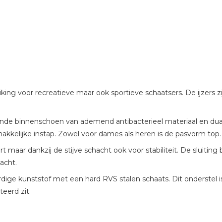
 Viking voor recreatieve maar ook sportieve schaatsers. De ijzer
de binnenschoen van ademend antibacterieel materiaal en dual
kkelijke instap. Zowel voor dames als heren is de pasvorm top.
maar dankzij de stijve schacht ook voor stabiliteit. De sluiting
acht.
ige kunststof met een hard RVS stalen schaats. Dit onderstel is 
eerd zit.