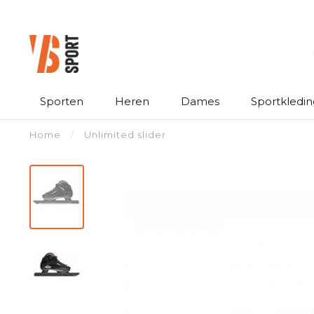
Sporten
Heren
Dames
Sportkledin
Home
/
Unlimited slider