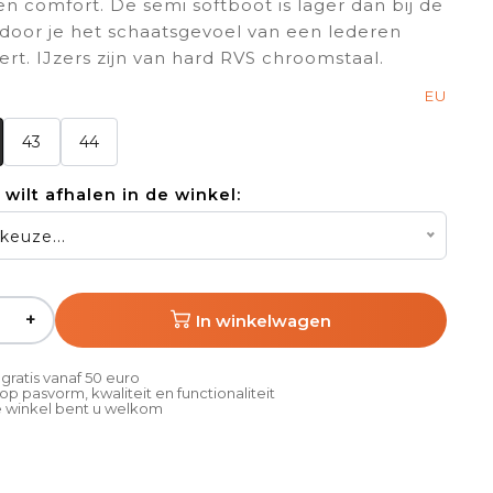
 en comfort. De semi softboot is lager dan bij de
oor je het schaatsgevoel van een lederen
rt. IJzers zijn van hard RVS chroomstaal.
EU
43
44
u wilt afhalen in de winkel:
keuze...
+
In winkelwagen
gratis vanaf 50 euro
p pasvorm, kwaliteit en functionaliteit
 winkel bent u welkom