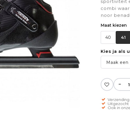
sportiviteit
combi waard
noor benade
Maat kiezen
40
41
Kies ja als 
Maak een 
−
Verzending 
Uitgezocht o
Ook in onze