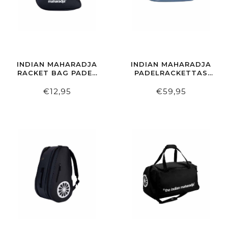
INDIAN MAHARADJA
INDIAN MAHARADJA
RACKET BAG PADEL
PADELRACKETTAS
BLACK
BACKPACK PADEL
BLUE GREY
€12,95
€59,95