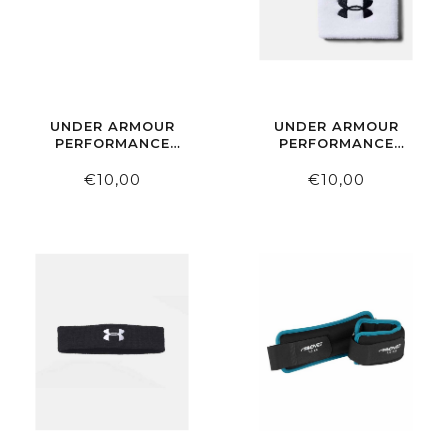
UNDER ARMOUR
UNDER ARMOUR
PERFORMANCE
PERFORMANCE
HEADBAND WHITE
WRISTBANDS 8 CM
MEMPHIS
WHITE
€10,00
€10,00