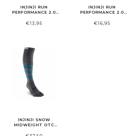
INJINJI RUN
INJINJI RUN
PERFORMANCE 2.0
PERFORMANCE 2.0
NO SHOW
SOK MIDWEIGHT
LIGHTWEIGHT
€13,95
€16,95
INJINJI SNOW
MIDWEIGHT OTC
NUWOOL SKIKOUS
SMALL
€37,50