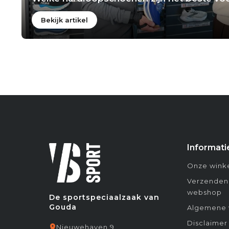
Bekijk artikel
Informati
Onze winke
Verzenden
webshop
De sportspeciaalzaak van
Gouda
Algemene 
Disclaimer
Nieuwehaven 9