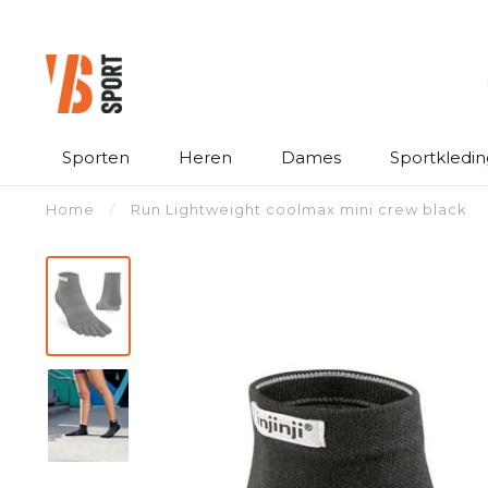
Sporten
Heren
Dames
Sportkledin
Home
/
Run Lightweight coolmax mini crew black