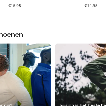
€16,95
€14,95
choenen
r mij?
Fusion is het beste 