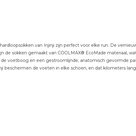
hardloopsokken van Injinji zijn perfect voor elke run. De vern
 zijn de sokken gemaakt van COOLMAX® EcoMade materiaal, wat
e voetboog en een gestroomlijnde, anatomisch gevormde pasvo
ji beschermen de voeten in elke schoen, en dat kilometers lang. D