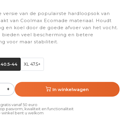
 versie van de populairste hardloopsok van
maakt van Coolmax Ecomade materiaal. Houdt
g en koel door de goede afvoer van het vocht.
 bieden veel bescherming en betere
g voor maar stabiliteit.
 40.5-44
XL 47.5+
+
In winkelwagen
gratis vanaf 50 euro
p pasvorm, kwaliteit en functionaliteit
 winkel bent u welkom