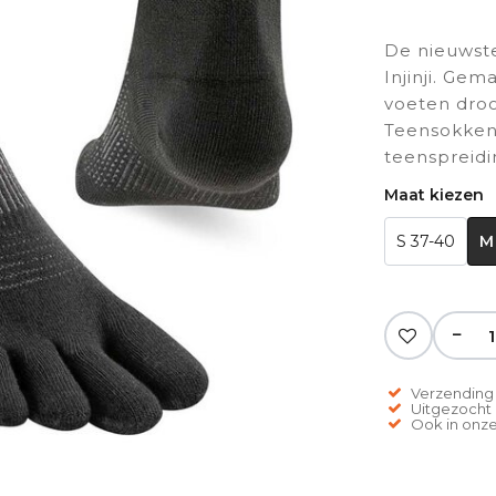
De nieuwste
Injinji. Ge
voeten droo
Teensokken
teenspreidin
Maat kiezen
S 37-40
M
−
Verzending 
Uitgezocht o
Ook in onze