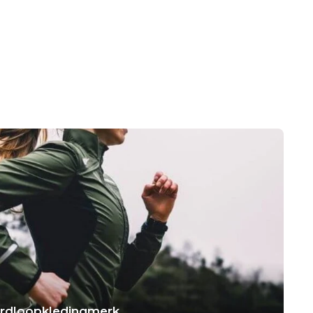
hardloopkledingmerk