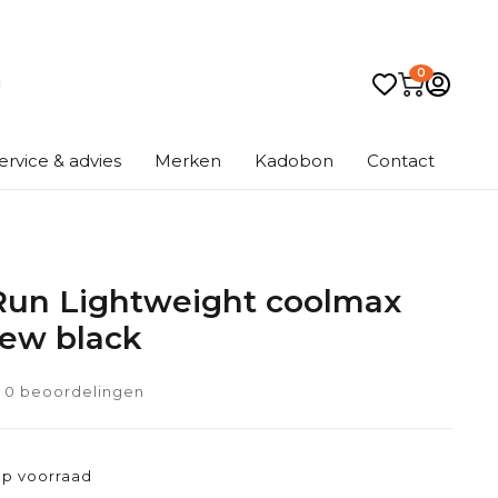
0
ervice & advies
Merken
Kadobon
Contact
i Run Lightweight coolmax
rew black
0 beoordelingen
p voorraad