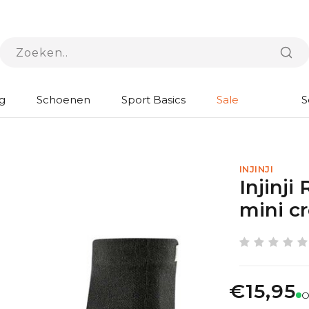
g
Schoenen
Sport Basics
Sale
S
INJINJI
Injinj
mini c
€15,95
O