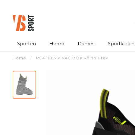
Sporten
Heren
Dames
Sportkledin
Home
/
RC4 110 MV VAC BOA Rhino Grey