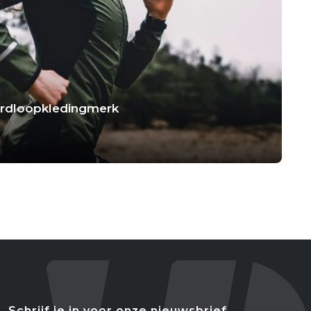
hardloopkledingmerk
Schrijf je in voor onze nieuwsbrief