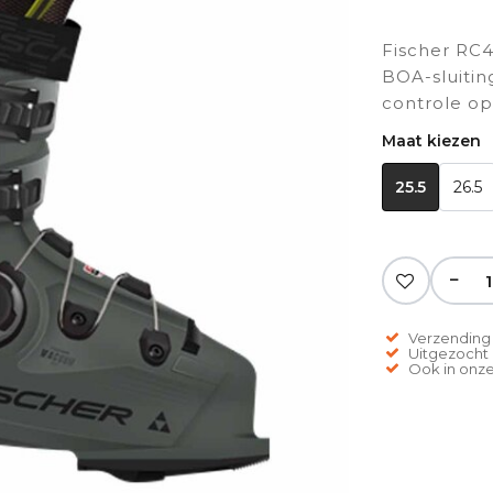
Fischer RC4
BOA-sluiti
controle op
Maat kiezen
25.5
26.5
−
Verzending 
Uitgezocht o
Ook in onze