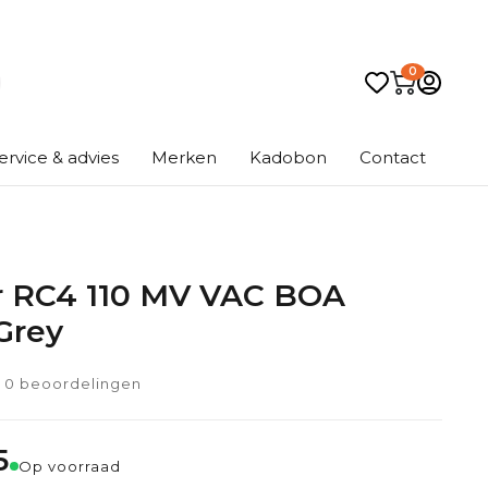
0
ervice & advies
Merken
Kadobon
Contact
r RC4 110 MV VAC BOA
Grey
0 beoordelingen
5
Op voorraad