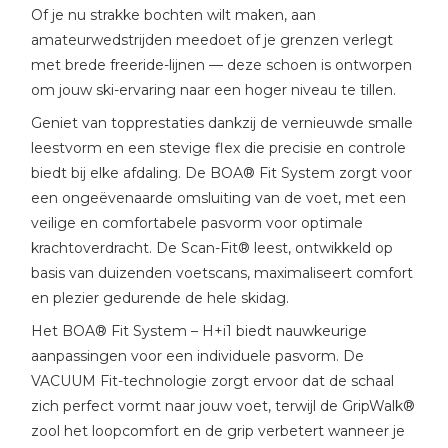
Of je nu strakke bochten wilt maken, aan
amateurwedstrijden meedoet of je grenzen verlegt
met brede freeride-lijnen — deze schoen is ontworpen
om jouw ski-ervaring naar een hoger niveau te tillen.
Geniet van topprestaties dankzij de vernieuwde smalle
leestvorm en een stevige flex die precisie en controle
biedt bij elke afdaling. De BOA® Fit System zorgt voor
een ongeëvenaarde omsluiting van de voet, met een
veilige en comfortabele pasvorm voor optimale
krachtoverdracht. De Scan-Fit® leest, ontwikkeld op
basis van duizenden voetscans, maximaliseert comfort
en plezier gedurende de hele skidag.
Het BOA® Fit System – H+i1 biedt nauwkeurige
aanpassingen voor een individuele pasvorm. De
VACUUM Fit-technologie zorgt ervoor dat de schaal
zich perfect vormt naar jouw voet, terwijl de GripWalk®
zool het loopcomfort en de grip verbetert wanneer je