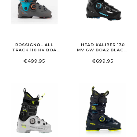
ROSSIGNOL ALL
HEAD KALIBER 130
TRACK 110 HV BOA
MV GW BOA2 BLACK-
STEEL GREY/PETROL
SPEEDBLUE
BLUE
€499,95
€699,95