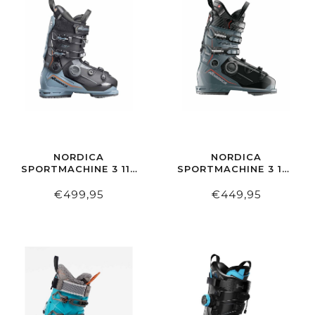
NORDICA
NORDICA
SPORTMACHINE 3 110
SPORTMACHINE 3 100
BOA GW BLACK-
BOA GW GREEN-
AVIO-RED
AVIO-RED
€499,95
€449,95