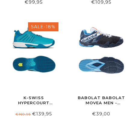
BLUE/AMETHYST
€99,95
€109,95
SALE-18%
K-SWISS
BABOLAT BABOLAT
HYPERCOURT
MOVEA MEN -
SUPREME HB MEN'S
GREY/SCUBA BLUE
SCUBA
€139,95
€39,00
€169,95
BLUE/CELESTIAL/WHITE