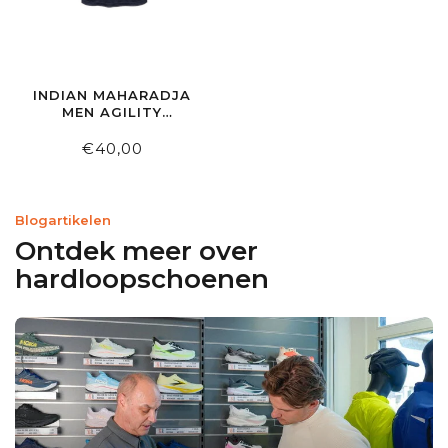
INDIAN MAHARADJA
MEN AGILITY
GRADIENT TEE NIGHT
BLUE
€40,00
Blogartikelen
Ontdek meer over
hardloopschoenen