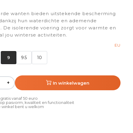
rde wanten bieden uitstekende bescherming
 dankzij hun waterdichte en ademende
. De isolerende voering zorgt voor warmte en
al jou winterse activiteiten.
EU
9
9.5
10
+
In winkelwagen
gratis vanaf 50 euro
p pasvorm, kwaliteit en functionaliteit
 winkel bent u welkom