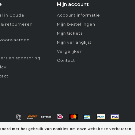
e
Mijn account
l in Gouda
Account informatie
 & retourneren
Mijn bestellingen
Mijn tickets
voorwaarden
Mijn verlanglijst
Vergelijken
ers en sponsoring
Contact
icy
tact
kkoord met het gebruik van cookies om onze website te verbeteren.