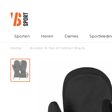
Sporten
Heren
Dames
Sportkledin
Home
/
Kondor R-Tex XT Mitten Black