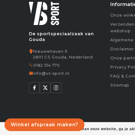
Informati
Onze winke
Verzenden
webshop
De sportspeciaalzaak van
Gouda
Algemene 
Disclaimer
Nieuwehaven 9
2801 CS Gouda, Nederland
Onze partn
0182 514 770
Privacy Pol
info@vs-sport.nl
FAQ & Con
Sitemap
Winkel afspraak maken?
Door het gebruiken van onze website, ga je a